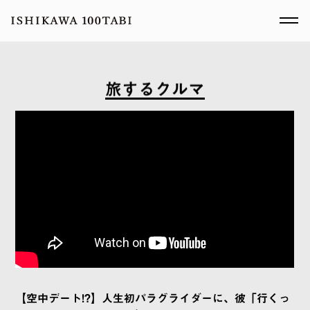
旅
す
る
ク
ル
マ
【空中デート!?】人生初パラグライダーに、彼「行くっ