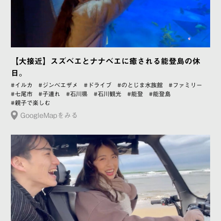
【大接近】スズベエとナナベエに癒される能登島の休
日。
#イルカ
#ジンベエザメ
#ドライブ
#のとじま水族館
#ファミリー
#七尾市
#子連れ
#石川県
#石川観光
#能登
#能登島
#親子で楽しむ
GoogleMapをみる