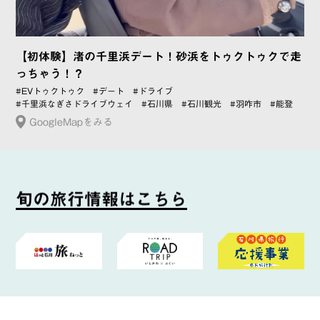
【初体験】渚の千里浜デート！砂浜をトゥクトゥクで走
っちゃう！？
#EVトゥクトゥク
#デート
#ドライブ
#千里浜なぎさドライブウェイ
#石川県
#石川観光
#羽咋市
#能登
GoogleMapをみる
旬
の
旅
行
情
報
は
こ
ち
ら