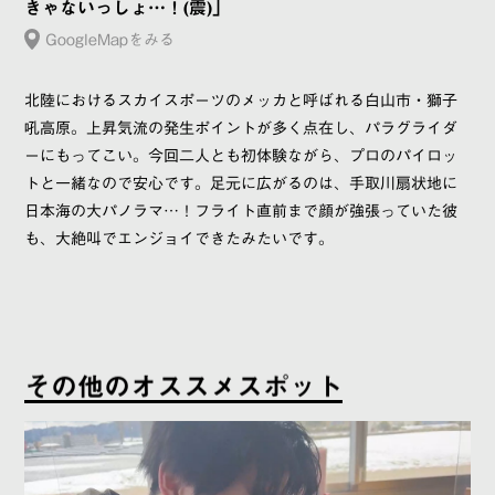
きゃないっしょ…！(震)」
GoogleMapをみる
北陸におけるスカイスポーツのメッカと呼ばれる白山市・獅子
吼高原。上昇気流の発生ポイントが多く点在し、パラグライダ
ーにもってこい。今回二人とも初体験ながら、プロのパイロッ
トと一緒なので安心です。足元に広がるのは、手取川扇状地に
日本海の大パノラマ…！フライト直前まで顔が強張っていた彼
も、大絶叫でエンジョイできたみたいです。
そ
の
他
の
オ
ス
ス
メ
ス
ポ
ッ
ト