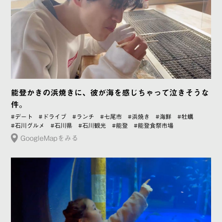
能登かきの浜焼きに、彼が海を感じちゃって泣きそうな
件。
#デート
#ドライブ
#ランチ
#七尾市
#浜焼き
#海鮮
#牡蠣
#石川グルメ
#石川県
#石川観光
#能登
#能登食祭市場
GoogleMapをみる