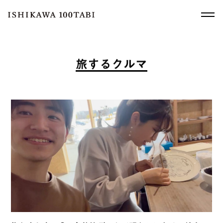
旅
す
る
ク
ル
マ