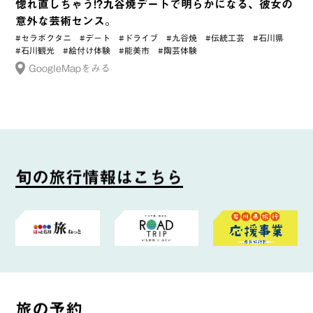
惚れ直しちゃう!?九谷焼デートで明らかになる、彼女の
意外な芸術センス。
#セラボクタニ
#デート
#ドライブ
#九谷焼
#伝統工芸
#石川県
#石川観光
#絵付け体験
#能美市
#陶芸体験
GoogleMapをみる
旬
の
旅
行
情
報
は
こ
ち
ら
旅
の
予
約