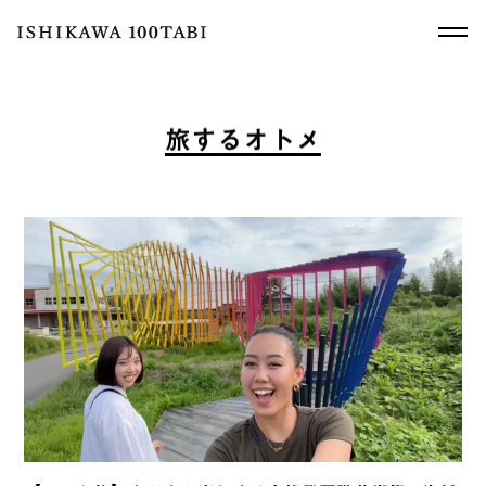
旅
す
る
オ
ト
メ