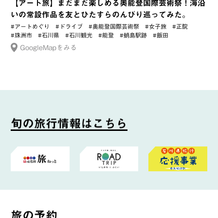
【アート旅】まだまだ楽しめる奥能登国際芸術祭！海沿
いの常設作品を友とひたすらのんびり巡ってみた。
#アートめぐり
#ドライブ
#奥能登国際芸術祭
#女子旅
#正院
#珠洲市
#石川県
#石川観光
#能登
#蛸島駅跡
#飯田
GoogleMapをみる
旬
の
旅
行
情
報
は
こ
ち
ら
旅
の
予
約