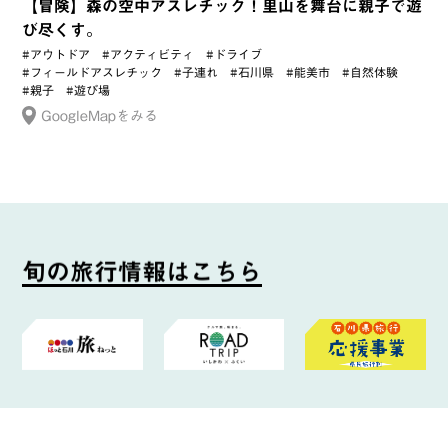
【冒険】森の空中アスレチック！里山を舞台に親子で遊
び尽くす。
#アウトドア
#アクティビティ
#ドライブ
#フィールドアスレチック
#子連れ
#石川県
#能美市
#自然体験
#親子
#遊び場
GoogleMapをみる
旬
の
旅
行
情
報
は
こ
ち
ら