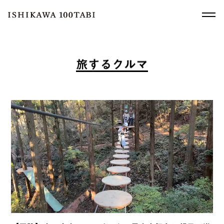
旅
す
る
ク
ル
マ