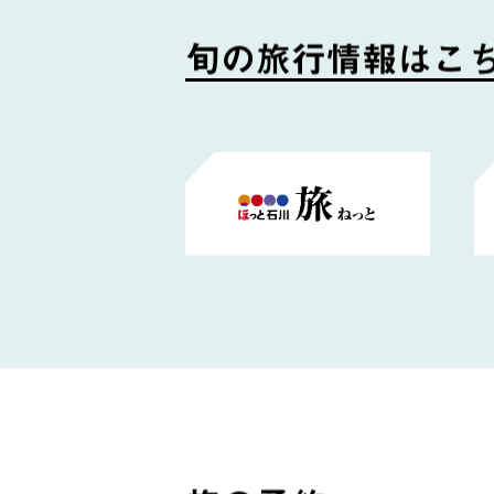
旬
の
旅
行
情
報
は
こ