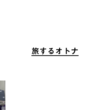
旅
す
る
オ
ト
ナ