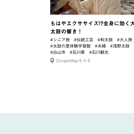
もはやエクササイズ!?全身に効く
太鼓の響き！
#シニア旅
#伝統工芸
#和太鼓
#大人旅
#太鼓の里体験学習館
#夫婦
#浅野太鼓
#白山市
#石川県
#石川観光
GoogleMapをみる