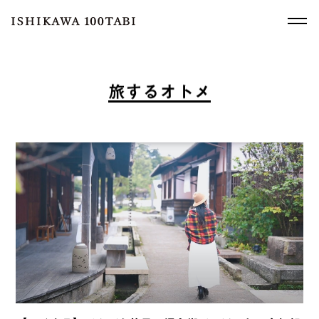
旅
す
る
オ
ト
メ