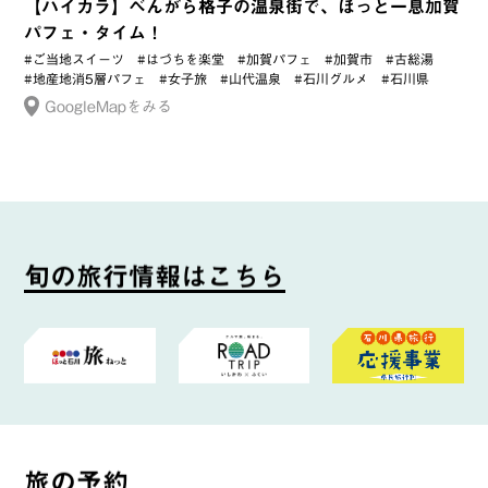
【ハイカラ】べんがら格子の温泉街で、ほっと一息加賀
パフェ・タイム！
#ご当地スイーツ
#はづちを楽堂
#加賀パフェ
#加賀市
#古総湯
#地産地消5層パフェ
#女子旅
#山代温泉
#石川グルメ
#石川県
GoogleMapをみる
旬
の
旅
行
情
報
は
こ
ち
ら
旅
の
予
約