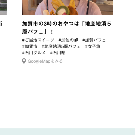
街
加賀市の3時のおやつは「地産地消５
層パフェ」！
#ご当地スイーツ
#加佐の岬
#加賀パフェ
#加賀市
#地産地消5層パフェ
#女子旅
#石川グルメ
#石川県
GoogleMapをみる