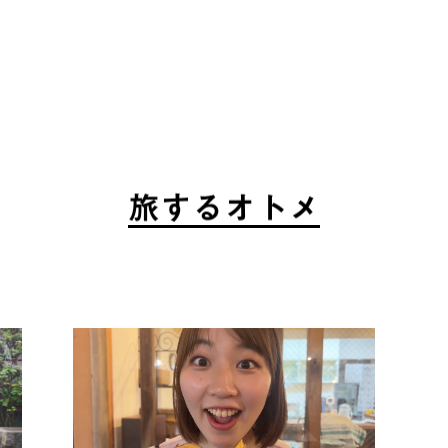
旅
す
る
オ
ト
メ