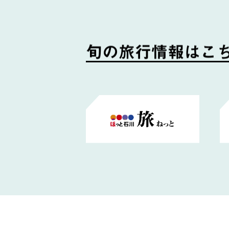
旬
の
旅
行
情
報
は
こ