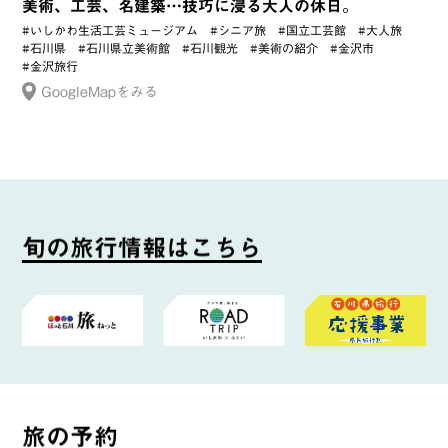
美術、工芸、名建築…技巧に浸る大人の休日。
#いしかわ生活工芸ミュージアム
#シニア旅
#国立工芸館
#大人旅
#石川県
#石川県立美術館
#石川観光
#美術の紹介
#金沢市
#金沢旅行
GoogleMapをみる
旬
の
旅
行
情
報
は
こ
ち
ら
旅
の
予
約