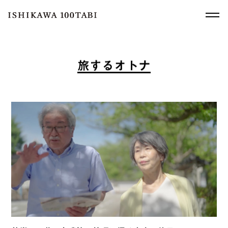
旅
す
る
オ
ト
ナ