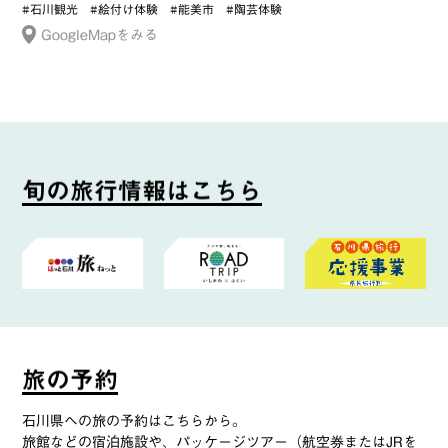
#石川観光
#絵付け体験
#能美市
#陶芸体験
GoogleMapをみる
旬
の
旅
行
情
報
は
こ
ち
ら
旅
の
予
約
石川県への旅の予約はこちらから。
旅館などの宿泊施設や、パッケージツアー（航空券またはJRを