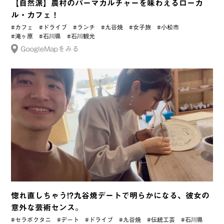
【自然派】農村のパーマカルチャーを味わえるローカ
ル・カフェ！
#カフェ
#ドライブ
#ランチ
#九谷焼
#女子旅
#小松市
#滝ヶ原
#石川県
#石川観光
GoogleMapをみる
惚れ直しちゃう!?九谷焼デートで明らかになる、彼女の
意外な芸術センス。
#セラボクタニ
#デート
#ドライブ
#九谷焼
#伝統工芸
#石川県