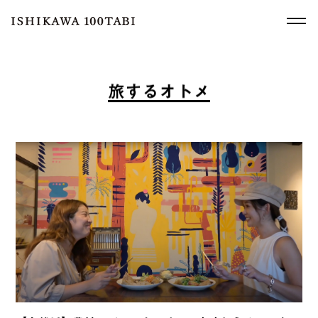
旅
す
る
オ
ト
メ