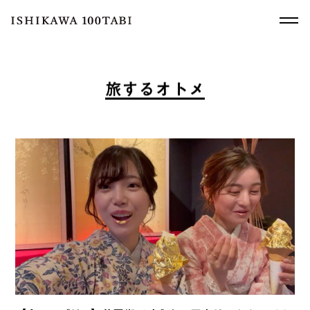
旅
す
る
オ
ト
メ