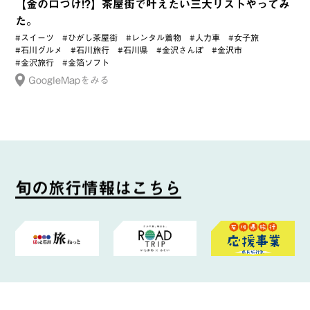
【金の口づけ!?】茶屋街で叶えたい三大リストやってみ
た。
#スイーツ
#ひがし茶屋街
#レンタル着物
#人力車
#女子旅
#石川グルメ
#石川旅行
#石川県
#金沢さんぽ
#金沢市
#金沢旅行
#金箔ソフト
GoogleMapをみる
旬
の
旅
行
情
報
は
こ
ち
ら