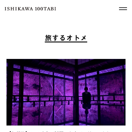
旅
す
る
オ
ト
メ