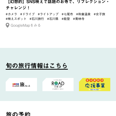
【幻想的】SNS映えで話題のお寺で、リフレクション・
チャレンジ！
#カメラ
#ドライブ
#ライトアップ
#七尾市
#和倉温泉
#女子旅
#映えスポット
#石川旅行
#石川県
#能登
#青林寺
GoogleMapをみる
旬
の
旅
行
情
報
は
こ
ち
ら
旅
の
予
約