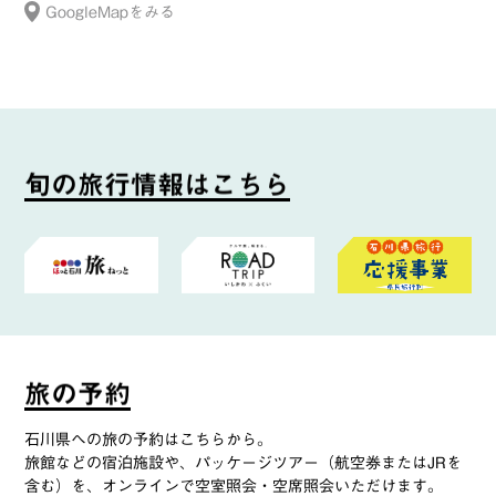
GoogleMapをみる
旬
の
旅
行
情
報
は
こ
ち
ら
旅
の
予
約
石川県への旅の予約はこちらから。
旅館などの宿泊施設や、パッケージツアー（航空券またはJRを
含む）を、オンラインで空室照会・空席照会いただけます。