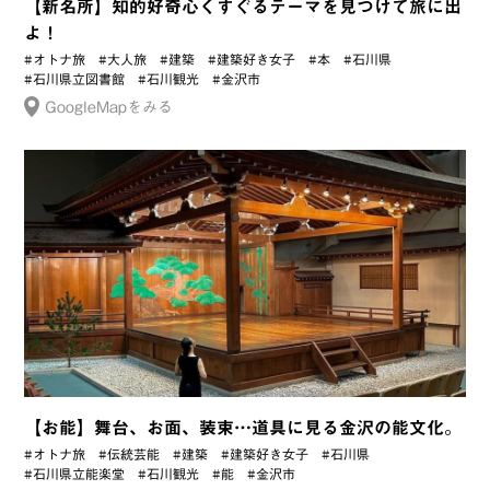
【新名所】知的好奇心くすぐるテーマを見つけて旅に出
よ！
#オトナ旅
#大人旅
#建築
#建築好き女子
#本
#石川県
#石川県立図書館
#石川観光
#金沢市
GoogleMapをみる
【お能】舞台、お面、装束…道具に見る金沢の能文化。
#オトナ旅
#伝統芸能
#建築
#建築好き女子
#石川県
#石川県立能楽堂
#石川観光
#能
#金沢市