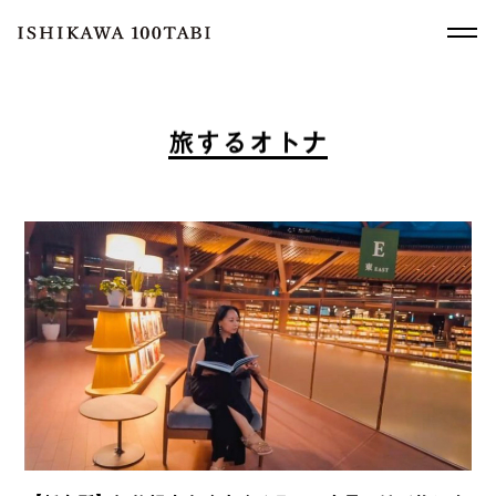
旅
す
る
オ
ト
ナ