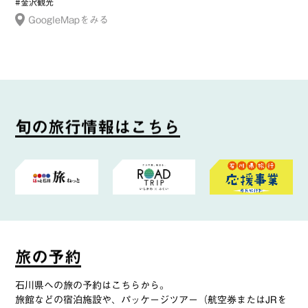
#金沢観光
GoogleMapをみる
旬
の
旅
行
情
報
は
こ
ち
ら
旅
の
予
約
石川県への旅の予約はこちらから。
旅館などの宿泊施設や、パッケージツアー（航空券またはJRを