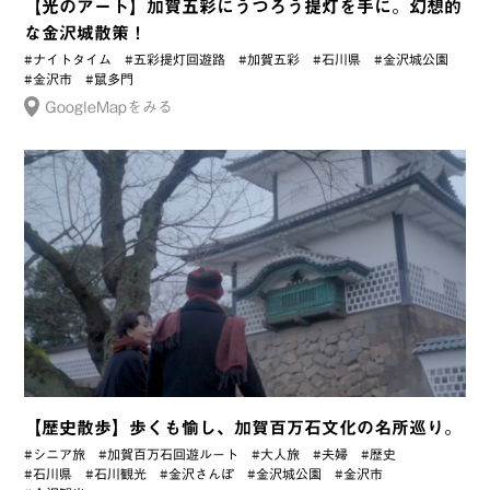
【光のアート】加賀五彩にうつろう提灯を手に。幻想的
な金沢城散策！
#ナイトタイム
#五彩提灯回遊路
#加賀五彩
#石川県
#金沢城公園
#金沢市
#鼠多門
GoogleMapをみる
【歴史散歩】歩くも愉し、加賀百万石文化の名所巡り。
#シニア旅
#加賀百万石回遊ルート
#大人旅
#夫婦
#歴史
#石川県
#石川観光
#金沢さんぽ
#金沢城公園
#金沢市