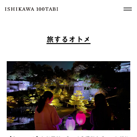
旅
す
る
オ
ト
メ