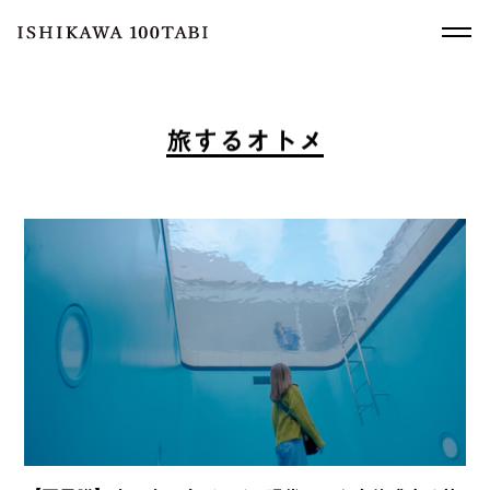
旅
す
る
オ
ト
メ