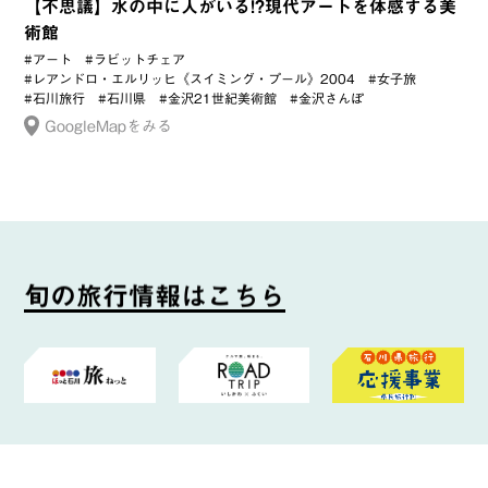
【不思議】水の中に人がいる!?現代アートを体感する美
術館
#アート
#ラビットチェア
#レアンドロ・エルリッヒ《スイミング・プール》2004
#女子旅
#石川旅行
#石川県
#金沢21世紀美術館
#金沢さんぽ
GoogleMapをみる
旬
の
旅
行
情
報
は
こ
ち
ら