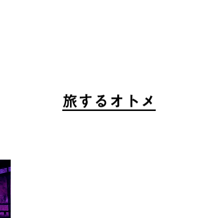
旅
す
る
オ
ト
メ