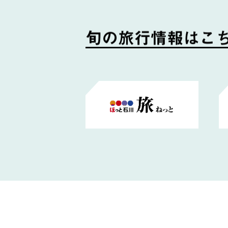
旬
の
旅
行
情
報
は
こ