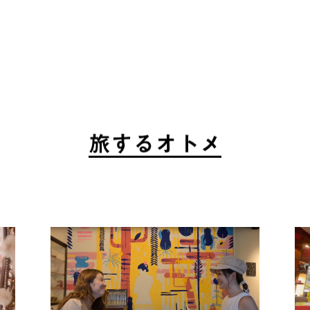
旅
す
る
オ
ト
メ