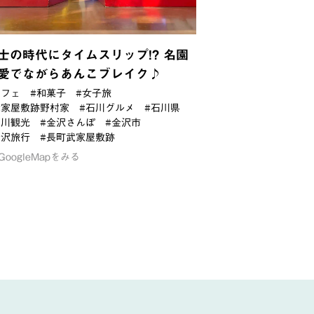
士の時代にタイムスリップ!? 名園
愛でながらあんこブレイク♪
カフェ
#和菓子
#女子旅
武家屋敷跡野村家
#石川グルメ
#石川県
石川観光
#金沢さんぽ
#金沢市
金沢旅行
#長町武家屋敷跡
GoogleMapをみる