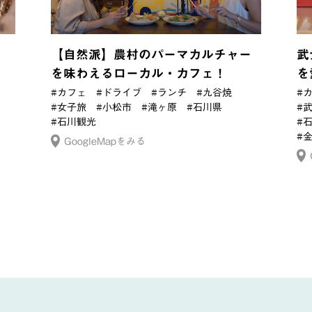
【自然派】農村のパーマカルチャー
武
を味わえるローカル・カフェ！
を
#カフェ
#ドライブ
#ランチ
#九谷焼
#
#女子旅
#小松市
#滝ヶ原
#石川県
#
#石川観光
#
#
GoogleMapをみる