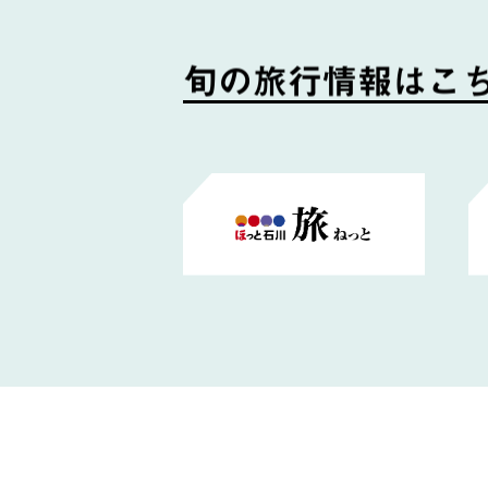
旬
の
旅
行
情
報
は
こ