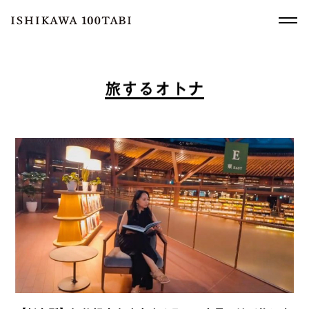
旅
す
る
オ
ト
ナ