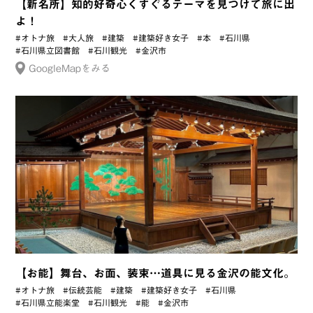
【新名所】知的好奇心くすぐるテーマを見つけて旅に出
よ！
#オトナ旅
#大人旅
#建築
#建築好き女子
#本
#石川県
#石川県立図書館
#石川観光
#金沢市
GoogleMapをみる
【お能】舞台、お面、装束…道具に見る金沢の能文化。
#オトナ旅
#伝統芸能
#建築
#建築好き女子
#石川県
#石川県立能楽堂
#石川観光
#能
#金沢市