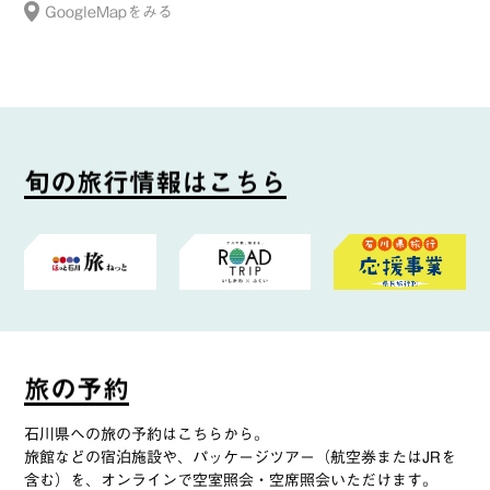
GoogleMapをみる
旬
の
旅
行
情
報
は
こ
ち
ら
旅
の
予
約
石川県への旅の予約はこちらから。
旅館などの宿泊施設や、パッケージツアー（航空券またはJRを
含む）を、オンラインで空室照会・空席照会いただけます。