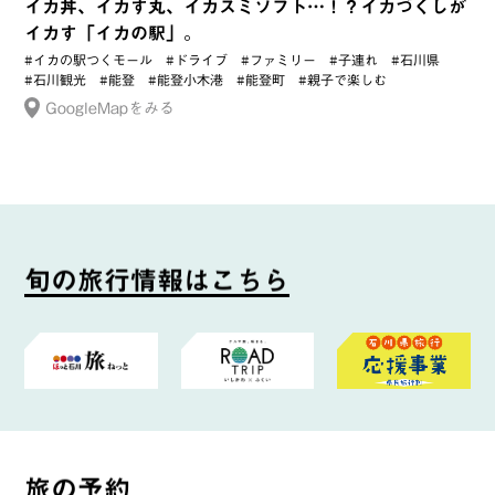
イカ丼、イカす丸、イカスミソフト…！？イカづくしが
イカす「イカの駅」。
#イカの駅つくモール
#ドライブ
#ファミリー
#子連れ
#石川県
#石川観光
#能登
#能登小木港
#能登町
#親子で楽しむ
GoogleMapをみる
旬
の
旅
行
情
報
は
こ
ち
ら
旅
の
予
約