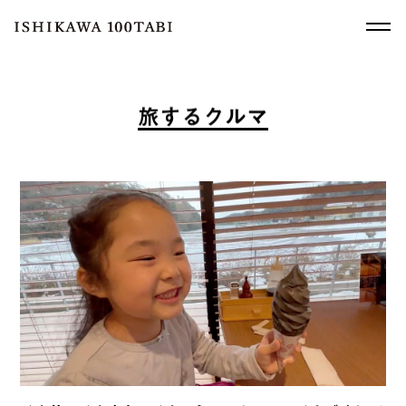
旅
す
る
ク
ル
マ