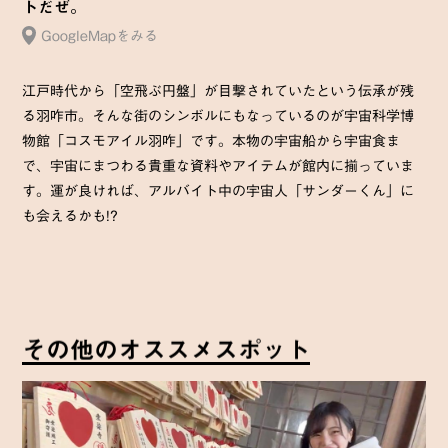
トだぜ。
GoogleMapをみる
江戸時代から「空飛ぶ円盤」が目撃されていたという伝承が残
る羽咋市。そんな街のシンボルにもなっているのが宇宙科学博
物館「コスモアイル羽咋」です。本物の宇宙船から宇宙食ま
で、宇宙にまつわる貴重な資料やアイテムが館内に揃っていま
す。運が良ければ、アルバイト中の宇宙人「サンダーくん」に
も会えるかも!?
そ
の
他
の
オ
ス
ス
メ
ス
ポ
ッ
ト