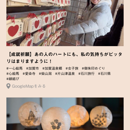
【成就祈願】あの人のハートにも、私の気持ちがピッタ
リはまりますように！
#一心絵馬
#加賀市
#加賀温泉郷
#女子旅
#御朱印めぐり
#心絵馬
#愛染寺
#柴山潟
#片山津温泉
#石川旅行
#石川県
#縁結び
GoogleMapをみる