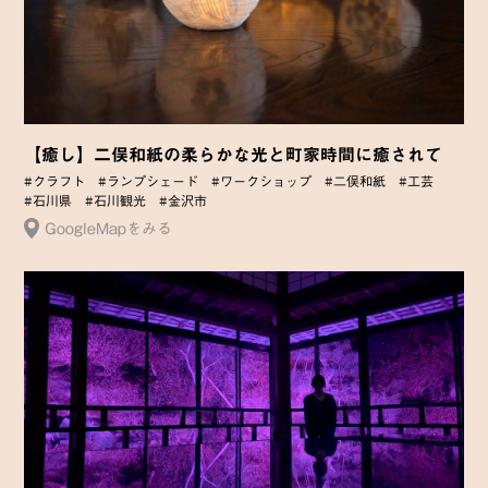
【癒し】二俣和紙の柔らかな光と町家時間に癒されて
#クラフト
#ランプシェード
#ワークショップ
#二俣和紙
#工芸
#石川県
#石川観光
#金沢市
GoogleMapをみる