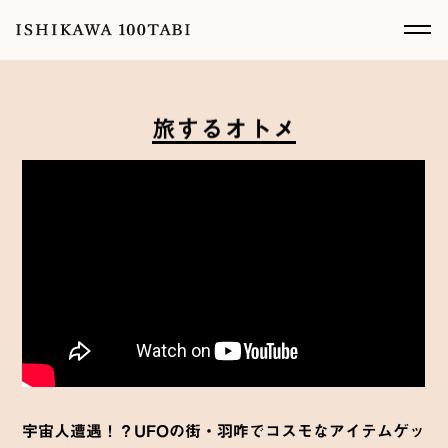
旅
す
る
オ
ト
メ
宇宙人遭遇！？UFOの街・羽咋でコスモなアイテムゲッ