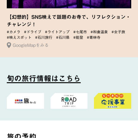
【幻想的】SNS映えで話題のお寺で、リフレクション・
チャレンジ！
#カメラ
#ドライブ
#ライトアップ
#七尾市
#和倉温泉
#女子旅
#映えスポット
#石川旅行
#石川県
#能登
#青林寺
GoogleMapをみる
旬
の
旅
行
情
報
は
こ
ち
ら
旅
の
予
約